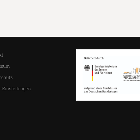
kt
ssum
schutz
-Einstellungen