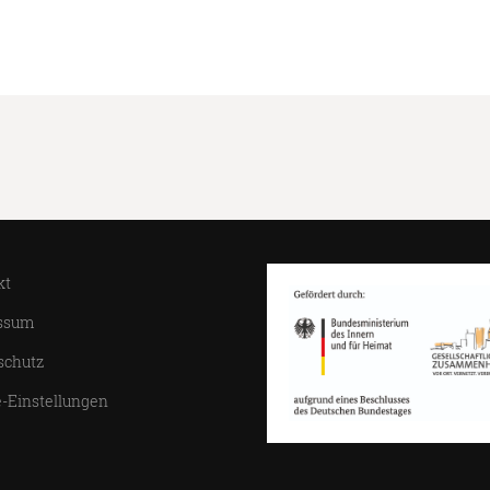
kt
ssum
schutz
-Einstellungen