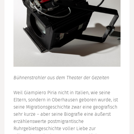
Bühnenstrahler aus dem Theater der Gezeiten
Weil Giampiero Piria nicht in Italien, wie seine
Eltern, sondern in Oberhausen geboren wurde, ist
seine Migrationsgeschichte zwar eine geografisch
sehr kurze – aber seine Biografie eine äußerst
erzählenswerte postmigrantische
Ruhrgebietsgeschichte voller Liebe zur