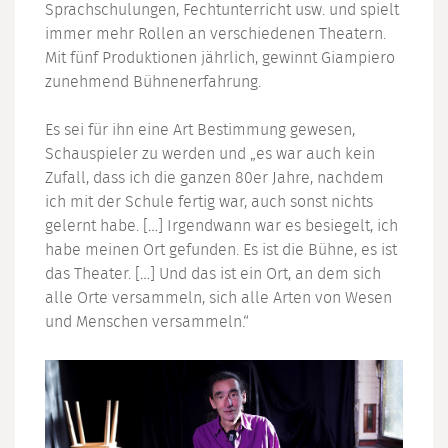
Sprachschulungen, Fechtunterricht usw. und spielt
immer mehr Rollen an verschiedenen Theatern.
Mit fünf Produktionen jährlich, gewinnt Giampiero
zunehmend Bühnenerfahrung.
Es sei für ihn eine Art Bestimmung gewesen,
Schauspieler zu werden und „es war auch kein
Zufall, dass ich die ganzen 80er Jahre, nachdem
ich mit der Schule fertig war, auch sonst nichts
gelernt habe. […] Irgendwann war es besiegelt, ich
habe meinen Ort gefunden. Es ist die Bühne, es ist
das Theater. […] Und das ist ein Ort, an dem sich
alle Orte versammeln, sich alle Arten von Wesen
und Menschen versammeln.“