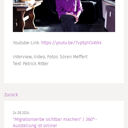
Youtube-Link:
https://youtu.be/7vp5p1C4Wkk
Interview, Video, Fotos: Sören Meffert
Text: Patrick Ritter
Zurück
24.05.2024
"Migrationserbe sichtbar machen" | 360°-
Ausstellung ist online!