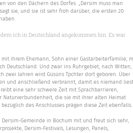
fen von den Dächern des Dorfes. „Dersim muss man
sagt sie, und sie ist sehr froh darüber, die ersten 20
 haben.
an dem ich in Deutschland angekommen bin. Es war
t mit ihrem Ehemann, Sohn einer Gastarbeiterfamilie, m
ach Deutschland. Und zwar ins Ruhrgebiet, nach Witten,
ach zwei Jahren wird Güsüns Tpchter dort geboren. Über
ben und anschließend verbrannt, damit es niemand liest
hreibt eine sehr schwere Zeit mit Sprachbarrieren,
 Naturverbundenheit, die sie mit ihrer alten Heimat
bezüglich des Anschlusses prägen diese Zeit ebenfalls.
e Dersim-Gemeinde in Bochum mit und freut sich sehr,
projekte, Dersim-Festivals, Lesungen, Panels,