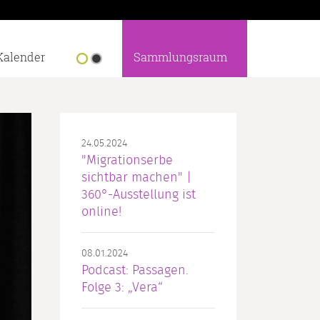
Kalender
Sammlungsraum
24.05.2024
"Migrationserbe
sichtbar machen" |
360°-Ausstellung ist
online!
08.01.2024
Podcast: Passagen.
Folge 3: „Vera“