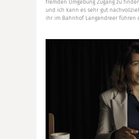
fremden Umgebung Zugang zu finden, 
und ich kann es sehr gut nachvollzi
ihr im Bahnhof Langendreer führen d