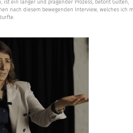
ist ein langer und prägender Prozess, betont Gülten,
ehen nach diesem bewegenden Interview, welches ich m
urfte.