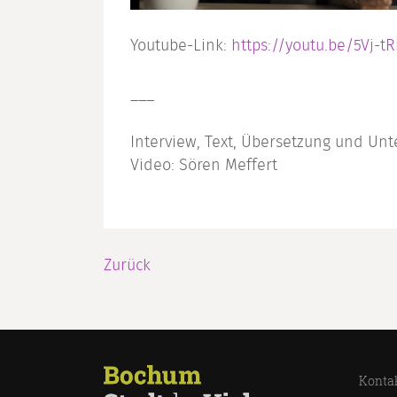
Youtube-Link:
https://youtu.be/5Vj-tR
___
Interview, Text, Übersetzung und Unte
Video: Sören Meffert
Zurück
Konta