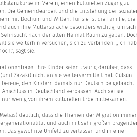
lkstanzkurse im Verein, einen kulturellen Zugang zu
den. Die Gemeindearbeit und die Entstehung der soziale
r mit Bochum und Witten. Für sie ist die Familie, die
nd auch ihre Muttersprache besonders wichtig, um sich
 Sehnsucht nach der alten Heimat Raum zu geben. Doc
ll sie weiterhin versuchen, sich zu verbinden. „Ich ha
h.“, sagt sie.
erationenfrage. Ihre Kinder seien traurig darüber, dass
(und Zazaki) nicht an sie weitervermittelt hat. Gülsün
lls bereue, den Kindern damals nur Deutsch beigebracht
 Anschluss in Deutschland verpassen. Auch sei sie
e nur wenig von ihrem kulturellen Erbe mitbekämen.
(Melias) deutlich, dass die Themen der Migration immer
ergenerationalität und auch mit sehr großen prägende
. Das gewohnte Umfeld zu verlassen und in einer