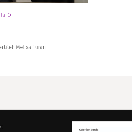
ila-Q
rtitel: Melisa Turan
kt